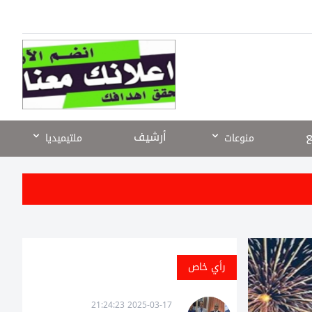
ع
أرشيف
منوعات
ملتيميديا
رأي خاص
2025-03-17 21:24:23