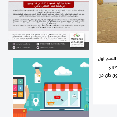
لقمح اول
ربي ..
يون فدان وانتاج 10مليون طن من