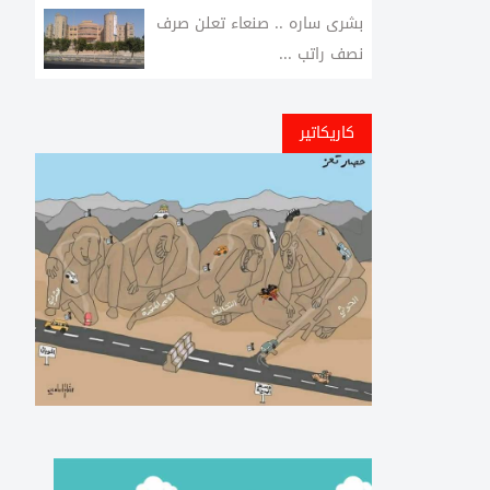
بشرى ساره .. صنعاء تعلن صرف
نصف راتب ...
كاريكاتير