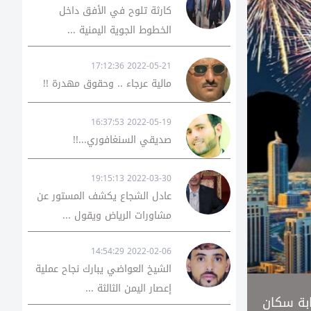
كارثة تلوح في الأفق داخل
الخطوط الجوية اليمنية ...
2022-05-21 17:12:36
مالية عرجاء .. وحقوق مهدرة !!
2022-05-19 16:37:53
صديقي السنغافوري...!!
2022-03-30 19:15:13
عادل الشجاع يكشف المستور عن
مشاورات الرياض ويقول ...
2022-02-06 14:54:29
الشيخ العواضي يبارك نجاح عملية
إعصار اليمن الثالثة ...
ابة سكان