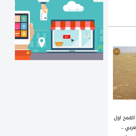
لقمح اول
ربي ..