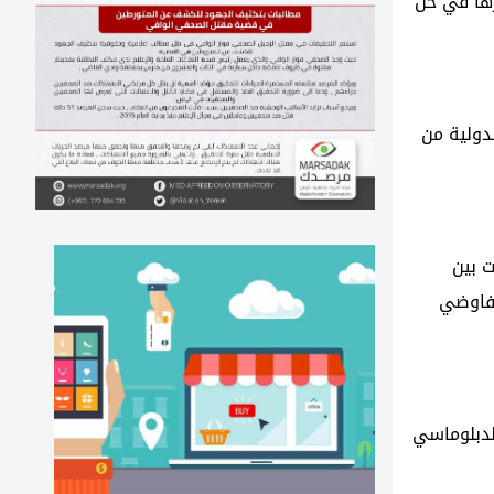
رها في حل
دولية من
 بين
تفاوضي
لدبلوماسي