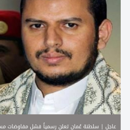
عاجل | سلطنة عُمان تعلن رسمياً فشل مفاوضات مسق