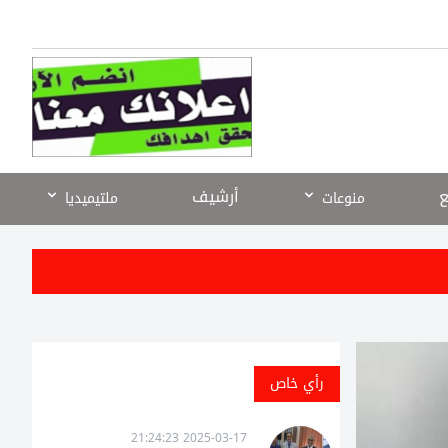
ع
أرشيف
منوعات
ملتيميديا
رأي خاص
2025-03-17 21:24:23