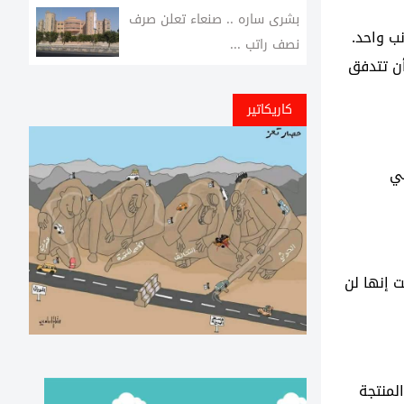
بشرى ساره .. صنعاء تعلن صرف
ب واحد.
نصف راتب ...
أن تتدفق
كاريكاتير
في
ت إنها لن
لمنتجة