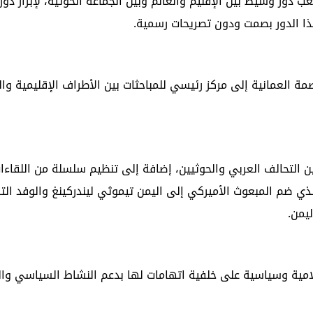
 دور وسيط بين الإقليم والعالم وبين الجماعة الحوثية، لإبراز دو
هذا الدور بصمت ودون تصريحات رسمية.
ة العمانية إلى مركز رئيسي للمباحثات بين الأطراف الإقليمية وال
تحالف العربي والحوثيين، إضافة إلى تنظيم سلسلة من اللقاءات
الذي ضم المبعوث الأميركي إلى اليمن تيموثي ليندركينغ والوفد ال
يمن.
لامية وسياسية على خلفية اتهامات لها بدعم النشاط السياسي وا