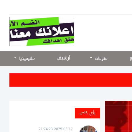
ع
أرشيف
منوعات
ملتيميديا
رأي خاص
2025-03-17 21:24:23