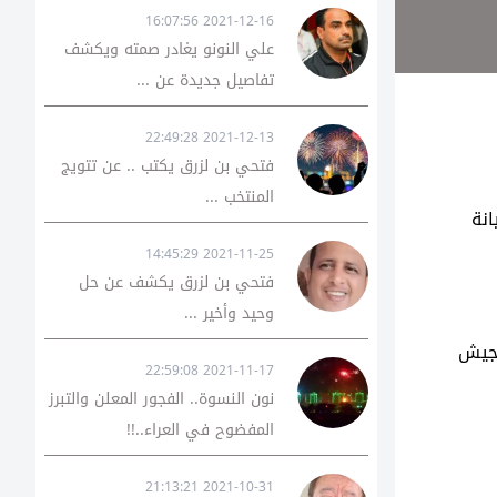
2021-12-16 16:07:56
علي النونو يغادر صمته ويكشف
تفاصيل جديدة عن ...
2021-12-13 22:49:28
فتحي بن لزرق يكتب .. عن تتويج
المنتخب ...
انة
2021-11-25 14:45:29
فتحي بن لزرق يكشف عن حل
وحيد وأخير ...
لجيش
2021-11-17 22:59:08
نون النسوة.. الفجور المعلن والتبرز
المفضوح في العراء..!!
2021-10-31 21:13:21