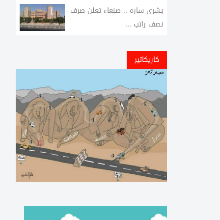
بشرى ساره .. صنعاء تعلن صرف
نصف راتب ...
كاريكاتير