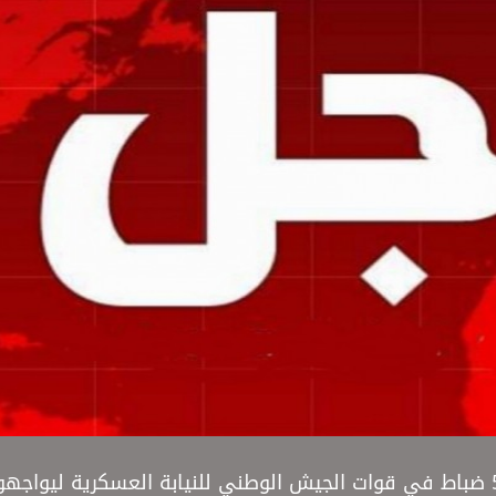
عاجل | دائرة الاستخبارات العسكرية في مأرب تحيل 5 ضباط في قوات الجيش الوطني للنيابة العسكرية لي