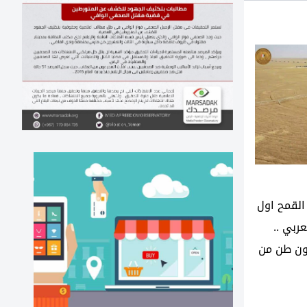
لقمح اول
ربي ..
يون فدان وانتاج 10مليون طن من