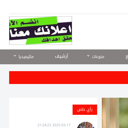
ع
أرشيف
منوعات
ملتيميديا
رأي خاص
2025-03-17 21:24:23