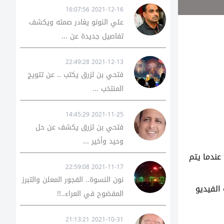
2021-12-16 16:07:56
علي النونو يغادر صمته ويكشف
تفاصيل جديدة عن ...
2021-12-13 22:49:28
فتحي بن لزرق يكتب .. عن تتويج
المنتخب ...
2021-11-25 14:45:29
فتحي بن لزرق يكشف عن حل
وحيد وأخير ...
لصور والفيديوهات "إنستغرام" 9 صور متفرقة، عندما يتم
2021-11-17 22:59:08
نون النسوة.. الفجور المعلن والتبرز
الفيديو
المفضوح في العراء..!!
2021-10-31 21:13:21