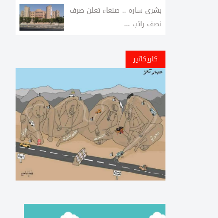
بشرى ساره .. صنعاء تعلن صرف
نصف راتب ...
كاريكاتير