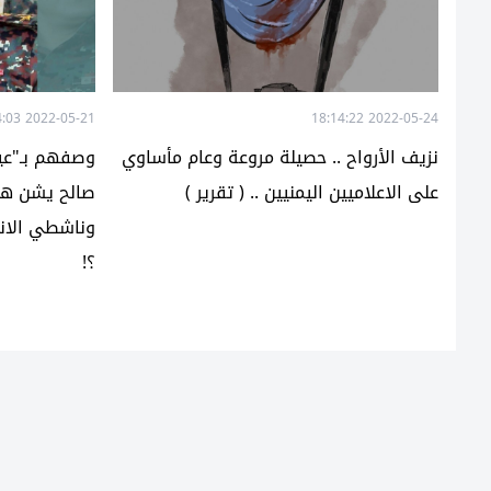
2022-05-21 15:44:03
2022-05-24 18:14:22
نزيف الأرواح .. حصيلة مروعة وعام مأساوي
وصفهم بـ"عيا
على الاعلاميين اليمنيين .. ( تقرير )
صالح يشن هجو
وناشطي الانت
؟!