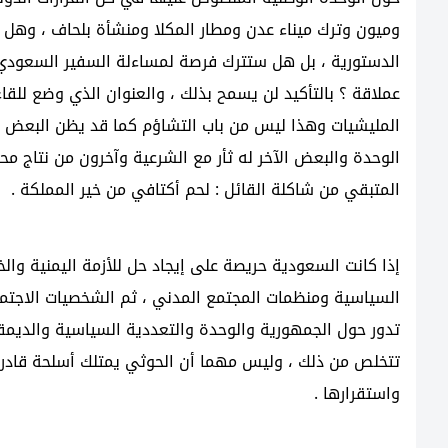
وميون وترك ميناء عدن ومطار المكلا ومنشأة بلحاف ، وهل 
الدستورية ، بل هل ستترك فرصة لمساءلة السفير السعودي مح
عملاقة ؟ بالتأكيد لن يسمح بذلك ، والعنوان الذي وضع للق
المليشيات وهذا ليس من باب التشاؤم كما قد يظن البعض ،
الوحدة والبعض الآخر له ثأر مع الشرعية وآخرون من نتاج مح
المتبقي من شاكلة القائل : لحم أكتافي من خير المملكة .
إذا كانت السعودية حريصة على إيجاد حل للأزمة اليمنية وا
السياسية ومنظمات المجتمع المدني ، ثم الشخصيات الاجتما
تدور حول الجمهورية والوحدة والتعددية السياسية والديم
تتخلص من ذلك ، وليس مهما أن الحوثي يمتلك أسلحة قادرة
واستقرارها .