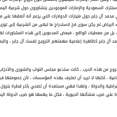
ستترك السعودية والإمارات الموجودين يتشاورون حول شرعية اليمن
مد آل جابر حول مليارات الدولارات التي يزعم أنه أنفقها على م
اء الرياض لم يكن سوى فخ لاستدراج ما تبقى من الشرعية إلى توزي
 بل من معطيات الواقع ، فبعض المدعوين إلى هذه المشاورات لهم
مد آل جابر كظاهرة إعلامية مهمتهم الترويج لفساد آل جابر ، وال
لخروج من هذه الحرب ، كانت ستدعو مجلس النواب والشورى والأحزاب
عية ، لكنها لا تريد أن تعترف بهذه المؤسسات ، لأن خصومتها في
قراطية والدولة ، ولهذا فهي مستعدة أن تضحي بآخر قطرة بترول
 على ضرب منشآتها الحيوية ، فكل ما يهمها هو ضرب الدولة اليم