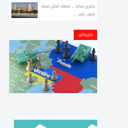
بشرى ساره .. صنعاء تعلن صرف
نصف راتب ...
كاريكاتير