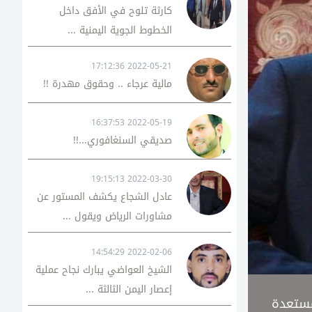
كارثة تلوح في الأفق داخل
الخطوط الجوية اليمنية ...
2022-05-21 17:12:36
مالية عرجاء .. وحقوق مهدرة !!
2022-05-19 16:37:53
صديقي السنغافوري...!!
2022-03-30 19:15:13
عادل الشجاع يكشف المستور عن
مشاورات الرياض ويقول ...
2022-02-06 14:54:29
الشيخ العواضي يبارك نجاح عملية
إعصار اليمن الثالثة ...
مستعدة