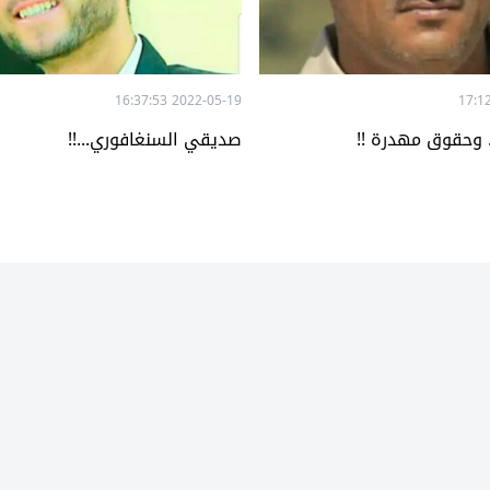
2022-05-19 16:37:53
. وحقوق مهدرة !!
صديقي السنغافوري...!!