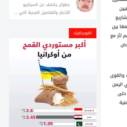
عطوان يكشف عن السيناريو
يين
الأخطر والتفاصيل المرعبة التي ...
شاريع
عها بين
انفوجرافيك
 ثأر مع
بعض
 والقوى
 اليمن
 حتى
نية