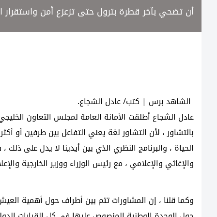
أن تضحي بآخر قطرة بترول حتى تزعزع أمن واستقرار ا
الشاهد برس | كتب/ عادل الشجاع.
عادل الشجاع أطلقت الأمانة العامة لمجلس التعاون الخليجي عل
بالتشاور ، لأن التشاور لغة يعني التفاعل بين طرفين أو أك
الحياة ، والبرنامج النظري الذي بين أيدينا لا يدل على ذل
والإغاثي والإعلامي ، مع رئيس الوزراء ووزير الخارجية والإعلا
وكما قلنا ، إن المشاورات تتم بين أطراف حول أهمية العي
حول الوحدة الوطنية المنصوص عليها في كل القرارات الدولي