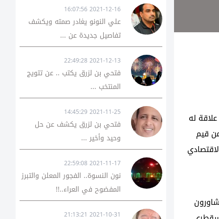
2021-12-16 16:07:56
علي النونو يغادر صمته ويكشف
تفاصيل جديدة عن ...
2021-12-13 22:49:28
فتحي بن لزرق يكتب .. عن تتويج
المنتخب ...
2021-11-25 14:45:29
علاقة له
فتحي بن لزرق يكشف عن حل
من قيم
وحيد وأخير ...
لاقتصادي
2021-11-17 22:59:08
نون النسوة.. الفجور المعلن والتبرز
المفضوح في العراء..!!
شاورون
2021-10-31 21:13:21
 سقطرى