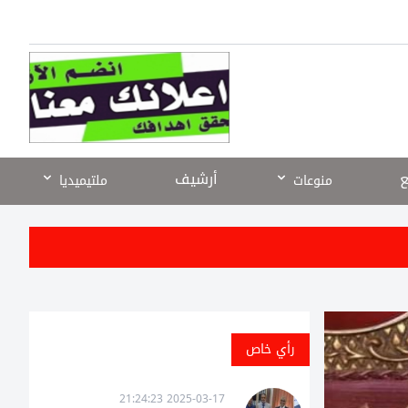
ع
أرشيف
منوعات
ملتيميديا
رأي خاص
2025-03-17 21:24:23