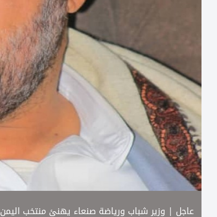
عاجل | وزير شباب ورياضة صنعاء يهنئ منتخب اليمن 