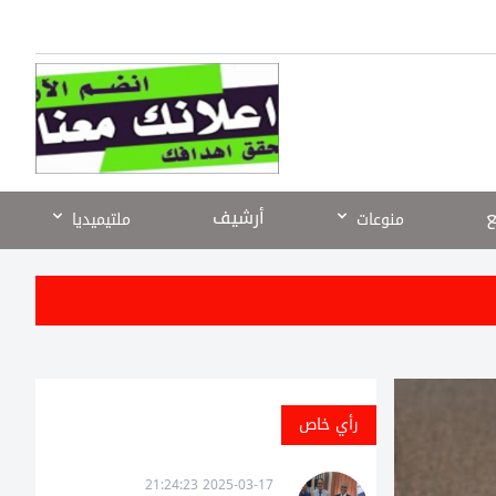
ع
أرشيف
منوعات
ملتيميديا
رأي خاص
2025-03-17 21:24:23