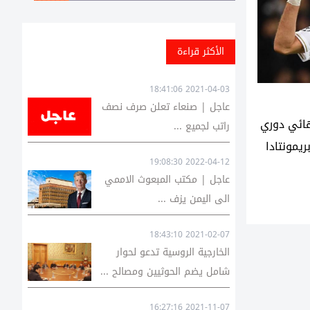
الأكثر قراءة
2021-04-03 18:41:06
عاجل | صنعاء تعلن صرف نصف
نهائي دوري
راتب لجميع ...
يمونتادا
2022-04-12 19:08:30
عاجل | مكتب المبعوث الاممي
الى اليمن يزف ...
2021-02-07 18:43:10
الخارجية الروسية تدعو لحوار
شامل يضم الحوثيين ومصالح ...
2021-11-07 16:27:16