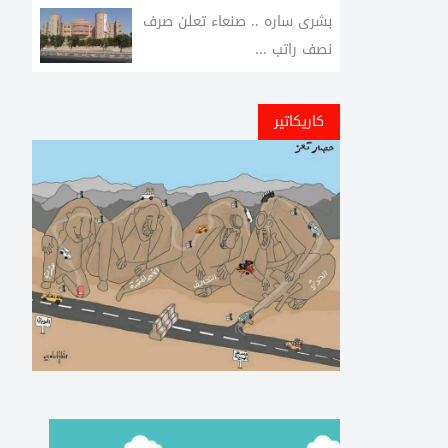
بشرى ساره .. صنعاء تعلن صرف
نصف راتب ...
كاريكاتير