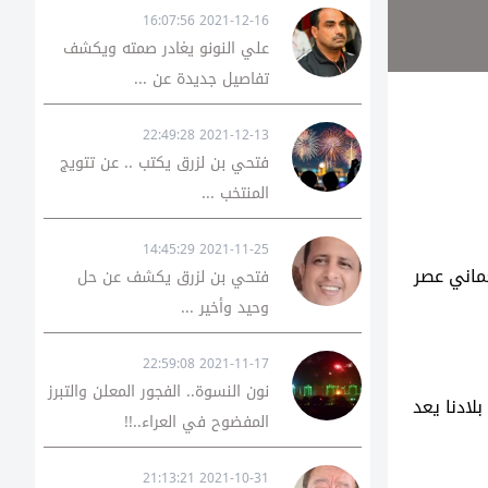
2021-12-16 16:07:56
علي النونو يغادر صمته ويكشف
تفاصيل جديدة عن ...
2021-12-13 22:49:28
فتحي بن لزرق يكتب .. عن تتويج
المنتخب ...
2021-11-25 14:45:29
ماني عصر
فتحي بن لزرق يكشف عن حل
وحيد وأخير ...
2021-11-17 22:59:08
نون النسوة.. الفجور المعلن والتبرز
لادنا يعد
المفضوح في العراء..!!
2021-10-31 21:13:21