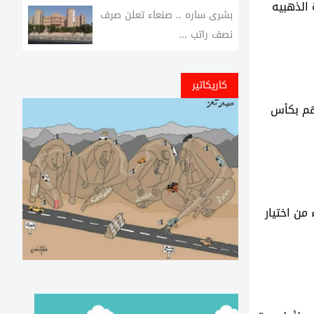
 الذهبيه
بشرى ساره .. صنعاء تعلن صرف
نصف راتب ...
كاريكاتير
بهم بكأس
من اختيار