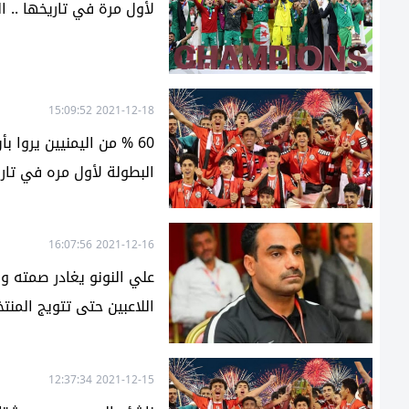
لأول مرة في تاريخها .. 
2021-12-18 15:09:52
60 % من اليمنيين يروا
البطولة لأول مره في تار
2021-12-16 16:07:56
علي النونو يغادر صمته و
اللاعبين حتى تتويج المنت
2021-12-15 12:37:34