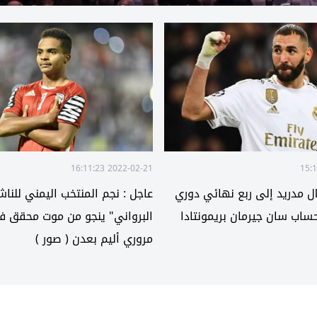
2022-02-21 16:11:23
يال مدريد إلى ربع نهائي دوري
عاجل : نجم المنتخب اليمني للنا
ساب سان جيرمان بريمونتادا
البرواني" ينجو من موت محقق ف
مروري أليم بعدن ( صور )