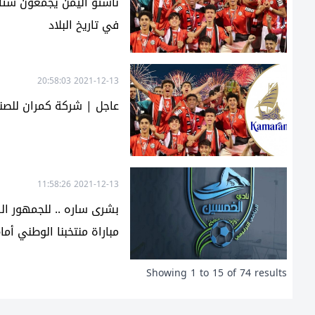
ناشئو اليمن يجمعون شتات
في تاريخ البلاد
2021-12-13 20:58:03
عاجل | شركة كمران للصنا
2021-12-13 11:58:26
بشرى ساره .. للجمهور ا
مباراة منتخبنا الوطني أم
Showing
1
to
15
of
74
results