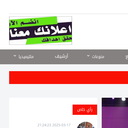
ع
أرشيف
منوعات
ملتيميديا
رأي خاص
2025-03-17 21:24:23