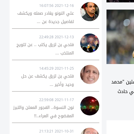
2021-12-16 16:07:56
علي النونو يغادر صمته ويكشف
تفاصيل جديدة عن ...
2021-12-13 22:49:28
فتحي بن لزرق يكتب .. عن تتويج
المنتخب ...
2021-11-25 14:45:29
فتحي بن لزرق يكشف عن حل
شئين "محمد
وحيد وأخير ...
ي حادث
2021-11-17 22:59:08
نون النسوة.. الفجور المعلن والتبرز
المفضوح في العراء..!!
2021-10-31 21:13:21