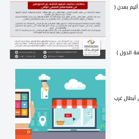
ليم بعدن (
 أبطال غرب